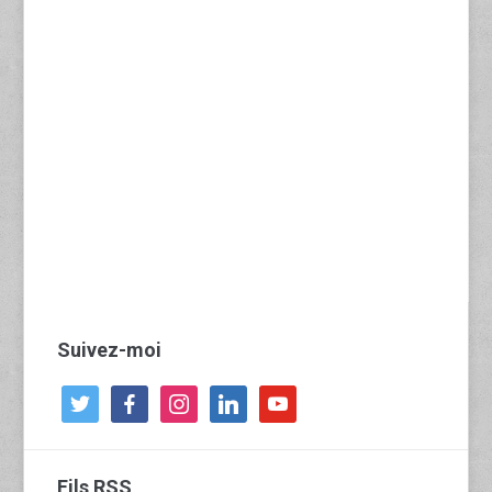
Suivez-moi
twitter
facebook
instagram
linkedin
youtube
Fils RSS