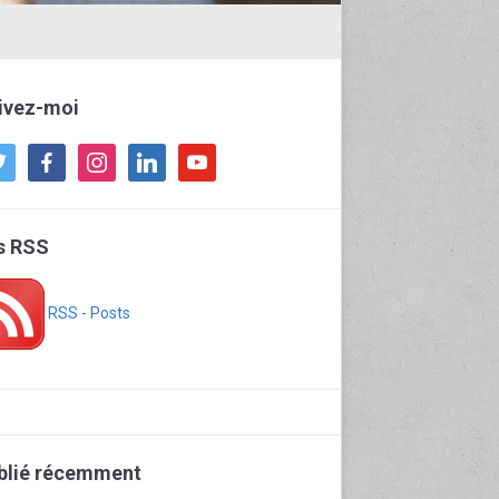
ivez-moi
tter
facebook
instagram
linkedin
youtube
ls RSS
RSS - Posts
blié récemment