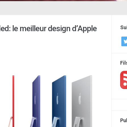
d: le meilleur design d’Apple
Su
twi
Fi
Pu