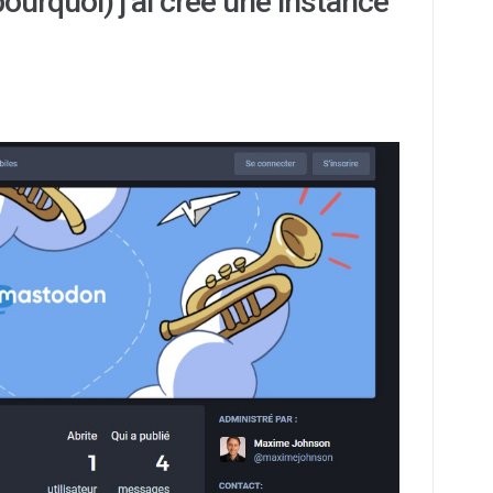
ourquoi) j’ai créé une instance