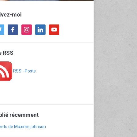
ivez-moi
tter
facebook
instagram
linkedin
youtube
ls RSS
RSS - Posts
blié récemment
ets de Maxime johnson