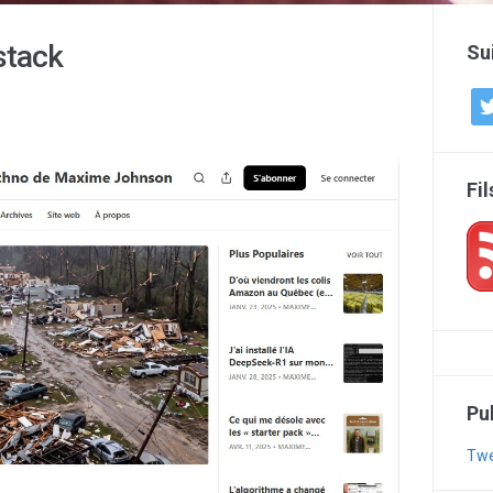
stack
Su
twi
Fi
Pu
Twe